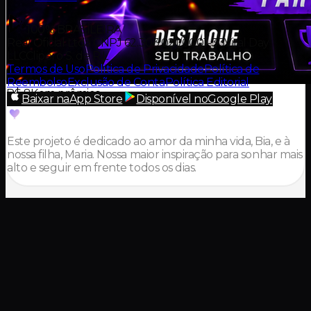
100% BRASILEIRA
Real Oficial Ltda CNPJ 62.303.021/0001-33
Viral Day
LLC
Clipero S. de R.L
Termos de Uso
Política de Privacidade
Política de
Reembolso
Exclusão de Conta
Política Editorial
R$ 8K
em prêmios
Baixar na
App Store
Disponível no
Google Play
Este projeto é dedicado ao amor da minha vida, Bia, e à
nossa filha, Maria. Nossa maior inspiração para sonhar mais
alto e seguir em frente todos os dias.