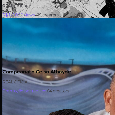
REAL OFICIAL
R$ 1 / 1.000 views
·
419
creators
Campeonato Celso Athayde
REAL OFICIAL
Premiação por ranking
·
64
creators
R$ 15K
em prêmios