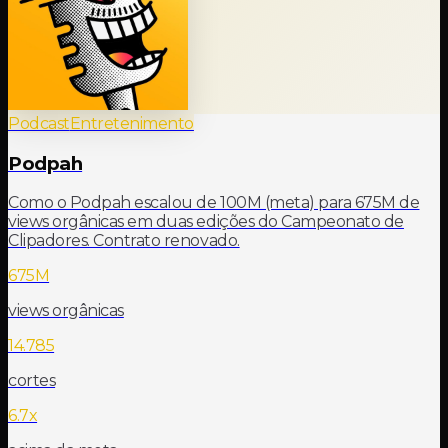
Podcast
Entretenimento
Podpah
Como o Podpah escalou de 100M (meta) para 675M de
views orgânicas em duas edições do Campeonato de
Clipadores. Contrato renovado.
675M
views orgânicas
14.785
cortes
6.7x