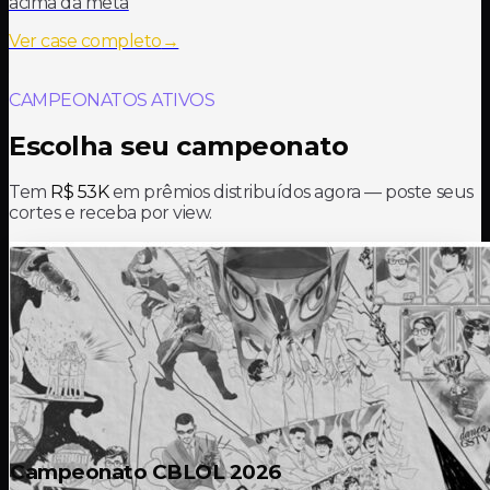
acima da meta
Ver case completo
→
CAMPEONATOS ATIVOS
Escolha seu campeonato
Tem
R$ 53K
em prêmios distribuídos agora — poste seus
cortes e receba por view.
Campeonato CBLOL 2026