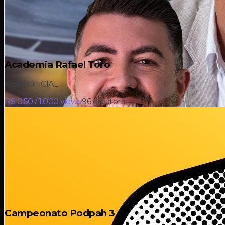
Academia Rafael Toro
REAL OFICIAL
R$ 0,50 / 1.000 views
·
96
creators
Campeonato Podpah 3.0