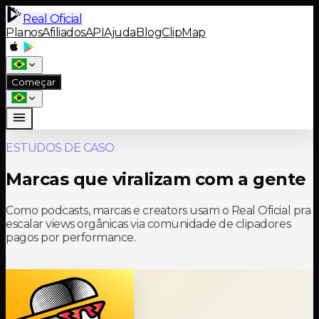
Real Oficial
Planos
Afiliados
API
Ajuda
Blog
ClipMap
Começar
ESTUDOS DE CASO
Marcas que viralizam com a gente
Como podcasts, marcas e creators usam o Real Oficial pra
escalar views orgânicas via comunidade de clipadores
pagos por performance.