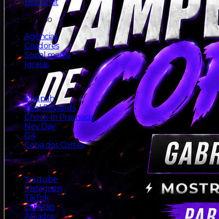
Brand Kit
Casos de uso
Agências
Criadores
Social media
Igrejas
Cases
Podpah
Real Rewards
Check-in Premiado
Ney Day
G4
Copa dos Cortes
Nossas Redes
Youtube
Instagram
TikTok
ClipMap
Afiliados