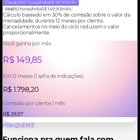
Creator
50 horas/mês
R$ 99,90
/mês
Viral
90 horas/mês
R$ 149,90
/mês
Cálculo baseado em 30% de comissão sobre o valor da
mensalidade, durante 12 meses por cliente.
Cancelamentos no meio do ciclo reduzem o valor
proporcionalmente.
Você ganha por mês
R$ 149,85
Em 12 meses (1 safra de indicações)
R$ 1.798,20
Comissão por cliente / mês
R$ 29,97
PRA QUEM É
Funciona pra quem fala com