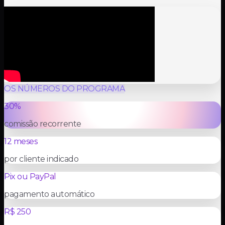
OS NÚMEROS DO PROGRAMA
30%
comissão recorrente
12 meses
por cliente indicado
Pix ou PayPal
pagamento automático
R$ 250