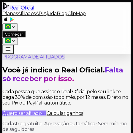
Real Oficial
Planos
Afiliados
API
Ajuda
Blog
ClipMap
Começar
PROGRAMA DE AFILIADOS
Você já indica o Real Oficial.
Falta
só receber por isso.
Cada pessoa que assinar o Real Oficial pelo seu link te
paga 30% de comissão todo mês, por 12 meses. Direto no
seu Pix ou PayPal, automático.
Quero ser afiliado
→
Calcular ganhos
Cadastro gratuito · Aprovação automática · Sem mínimo
de seguidores